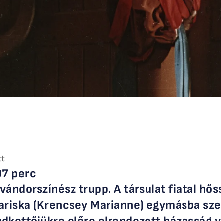
tt
07 perc
vándorszínész trupp. A társulat fiatal hős
Mariska (Krencsey Marianne) egymásba sz
dkettőjükre előre elrendezett házasság vá