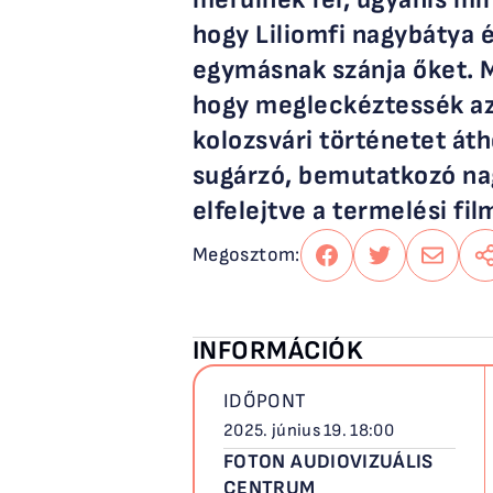
hogy Liliomfi nagybátya 
egymásnak szánja őket. M
hogy megleckéztessék az 
kolozsvári történetet áth
sugárzó, bemutatkozó nagy
elfelejtve a termelési fi
Megosztom:
Megosztás
Megosztás
Küldés
Meg
Facebookon
twitteren
emailben
INFORMÁCIÓK
IDŐPONT
2025. június 19. 18:00
FOTON AUDIOVIZUÁLIS
CENTRUM