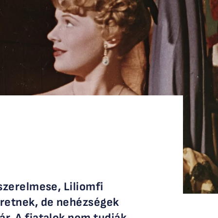
szerelmese, Liliomfi
eretnek, de nehézségek
r. A fiatalok nem tudják,