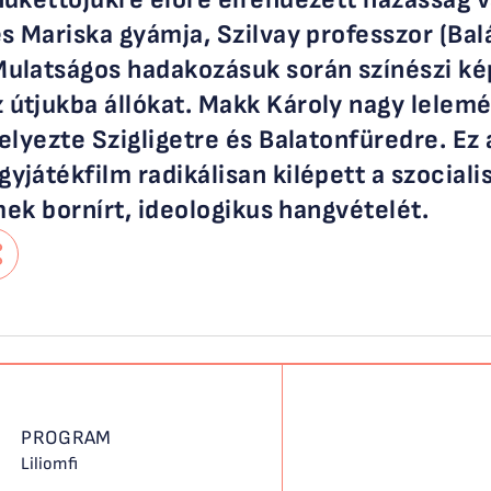
és Mariska gyámja, Szilvay professzor (Ba
ulatságos hadakozásuk során színészi ké
útjukba állókat. Makk Károly nagy lelemé
elyezte Szigligetre és Balatonfüredre. Ez
játékfilm radikálisan kilépett a szocialis
lmek bornírt, ideologikus hangvételét.
osztás
PROGRAM
Liliomfi