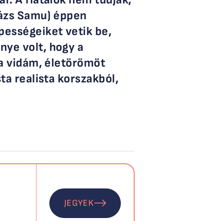
lázs Samu) éppen
pességeiket vetik be,
nye volt, hogy a
 a vidám, életörömöt
ta realista korszakból,
JEGYEK