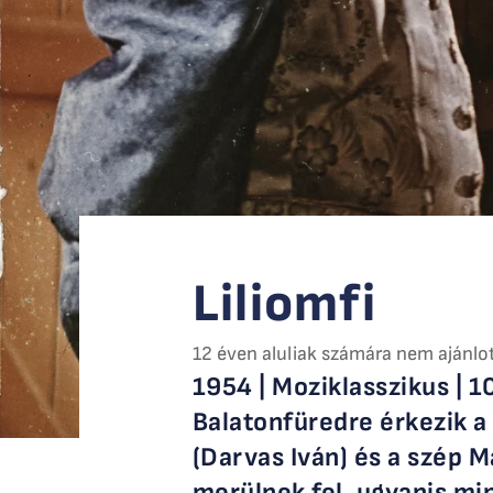
Liliomfi
12 éven aluliak számára nem ajánlo
1954 | Moziklasszikus | 1
Balatonfüredre érkezik a 
(Darvas Iván) és a szép 
merülnek fel, ugyanis min