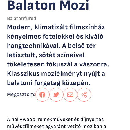
Balaton Mozi
Balatonfüred
Modern, klimatizált filmszínház
kényelmes fotelekkel és kiváló
hangtechnikával. A belső tér
letisztult, sötét színeivel
tökéletesen fókuszál a vászonra.
Klasszikus moziélményt nyújt a
balatoni forgatag közepén.
Megosztom:
Megosztás
Megosztás
Küldés
Megosztás
Facebookon
twitteren
emailben
A hollywoodi remekműveket és díjnyertes
művészfilmeket egyaránt vetítő moziban a